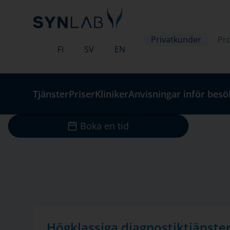
Privatkunder
Pro
FI
SV
EN
Tjänster
Priser
Kliniker
Anvisningar inför besö
Boka en tid
Högklassiga diagnostiktjänste