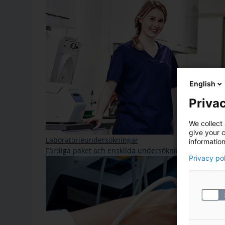
English
Privac
We collect 
give your c
Laboratorieundersökningar
information
Färdiga paket och enskilda undersökningar
Privacy po