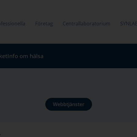
fessionella
Företag
Centrallaboratorium
SYNLA
ket
Info om hälsa
Webbtjänster
r