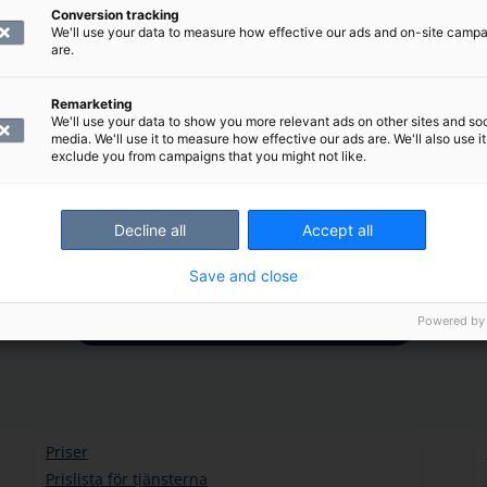
Conversion tracking
We'll use your data to measure how effective our ads and on-site camp
are.
Remarketing
We'll use your data to show you more relevant ads on other sites and soc
media. We'll use it to measure how effective our ads are. We'll also use it
exclude you from campaigns that you might not like.
Bröstundersökning
Decline all
Accept all
Save and close
Tidsbokning för SHVS-studerande
Powered by
Priser
Prislista för tjänsterna