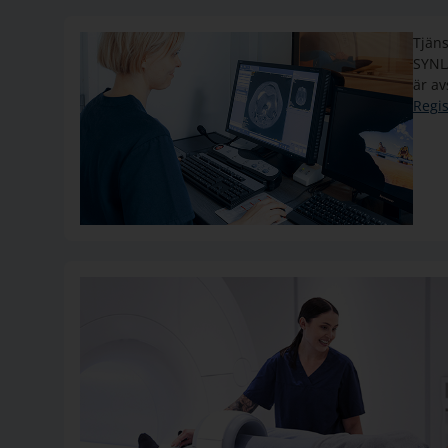
Tjäns
SYNL
är av
Regis