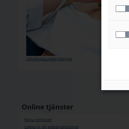
Ultraljudsundersökning
Online tjänster
Egna remisser
Logga in till webbtjänsterna