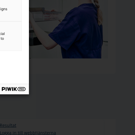
aigns
ial
 to
Resultat
Logga in till webbtjänsterna