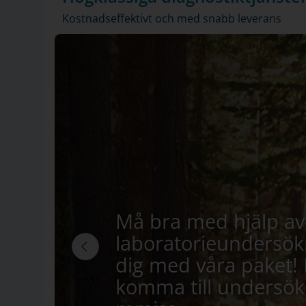
Kostnadseffektivt och med snabb leverans
Må bra med hjälp av
laboratorieundersök
dig med våra paket!
komma till undersök