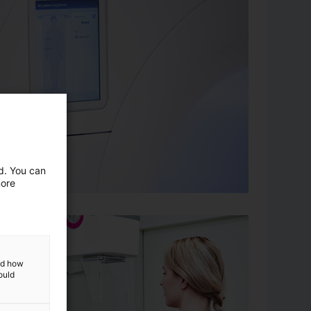
ed. You can
more
and how
ould